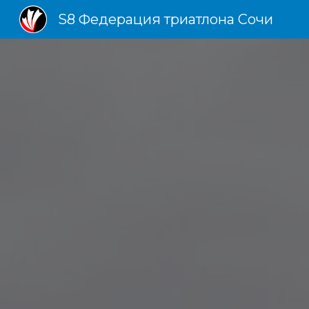
S8 Федерация триатлона Сочи
Sk