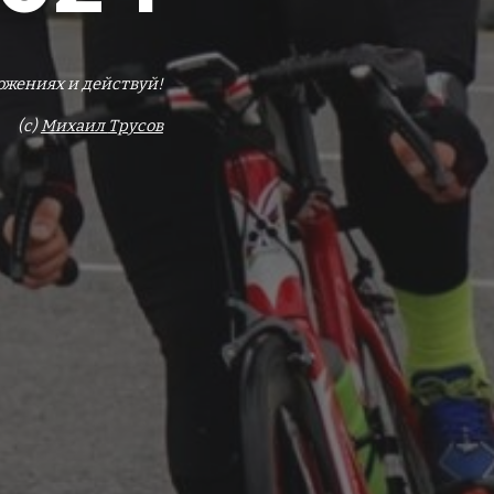
ожениях и действуй!
(c)
Михаил
Трусов