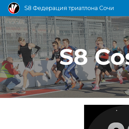
S8 Федерация триатлона Сочи
Sk
S8 C