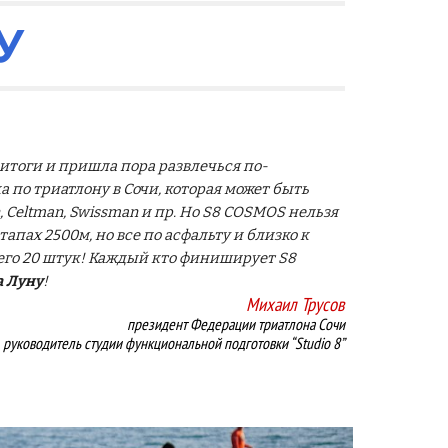
У
 итоги и пришла пора развлечься по-
ка по
триатлону в Сочи, котор
ая
может быть
Сeltman, Swissman и пр. Но S8 COSMOS нельзя
тапах 2500м, но все по асфальту и близко к
сего 20 штук! Каждый кто финиширует S8
а Луну
!
Михаил Трусов
президент Федерации триатлона Сочи
руководитель студии функциональной подготовки “Studio 8”