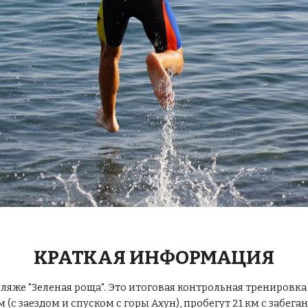
КРАТКАЯ ИНФОРМАЦИЯ
ляже "Зеленая роща". Это итоговая контрольная тренировка 
 (с заездом и спуском с горы Ахун), пробегут 21 км с забеган