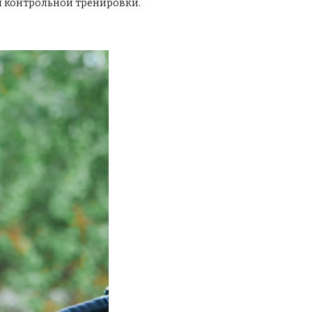
я
контрольной тренировки
.